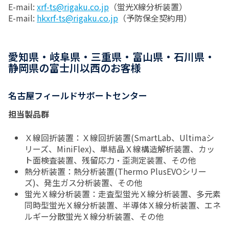
E-mail:
xrf-ts@rigaku.co.jp
（蛍光X線分析装置）
E-mail:
hkxrf-ts@rigaku.co.jp
（予防保全契約用）
愛知県・岐阜県・三重県・富山県・石川県・
静岡県の富士川以西のお客様
名古屋フィールドサポートセンター
担当製品群
Ｘ線回折装置：Ｘ線回折装置(SmartLab、Ultimaシ
リーズ、MiniFlex)、単結晶Ｘ線構造解析装置、カッ
ト面検査装置、残留応力・歪測定装置、その他
熱分析装置：熱分析装置(Thermo PlusEVOシリー
ズ)、発生ガス分析装置、その他
蛍光Ｘ線分析装置：走査型蛍光Ｘ線分析装置、多元素
同時型蛍光Ｘ線分析装置、半導体Ｘ線分析装置、エネ
ルギー分散蛍光Ⅹ線分析装置、その他