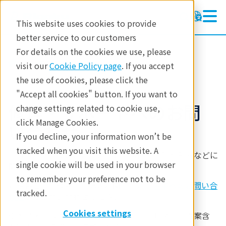
This website uses cookies to provide
better service to our customers
For details on the cookies we use, please
修理・サポート
visit our
Cookie Policy page
. If you accept
the use of cookies, please click the
"Accept all cookies" button. If you want to
修理・サポートへのお問
change settings related to cookie use,
click Manage Cookies.
い合わせ
If you decline, your information won’t be
tracked when you visit this website. A
こちらは、お使いいただいている製品の修理や部品などに
single cookie will be used in your browser
関する
お問い合わせ
フォームになります。
to remember your preference not to be
新規装置のご検討・ご購入に関しては、
営業へのお問い合
tracked.
わせ
からお問い合わせください。
Cookies settings
※本フォームへの営業目的（製品やサービスのご提案含