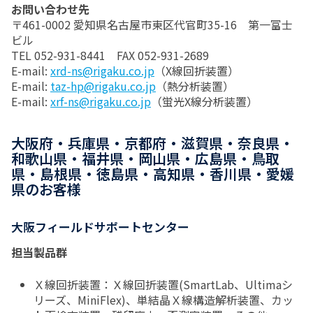
お問い合わせ先
〒461-0002 愛知県名古屋市東区代官町35-16 第一富士
ビル
TEL 052-931-8441 FAX 052-931-2689
E-mail:
xrd-ns@rigaku.co.jp
（X線回折装置）
E-mail:
taz-hp@rigaku.co.jp
（熱分析装置）
E-mail:
xrf-ns@rigaku.co.jp
（蛍光X線分析装置）
大阪府・兵庫県・京都府・滋賀県・奈良県・
和歌山県・福井県・岡山県・広島県・鳥取
県・島根県・徳島県・高知県・香川県・愛媛
県のお客様
大阪フィールドサポートセンター
担当製品群
Ｘ線回折装置：Ｘ線回折装置(SmartLab、Ultimaシ
リーズ、MiniFlex)、単結晶Ｘ線構造解析装置、カッ