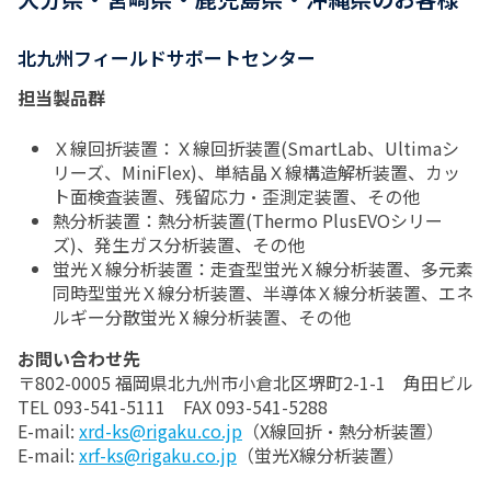
北九州フィールドサポートセンター
担当製品群
Ｘ線回折装置：Ｘ線回折装置(SmartLab、Ultimaシ
リーズ、MiniFlex)、単結晶Ｘ線構造解析装置、カッ
ト面検査装置、残留応力・歪測定装置、その他
熱分析装置：熱分析装置(Thermo PlusEVOシリー
ズ)、発生ガス分析装置、その他
蛍光Ｘ線分析装置：走査型蛍光Ｘ線分析装置、多元素
同時型蛍光Ｘ線分析装置、半導体Ｘ線分析装置、エネ
ルギー分散蛍光Ⅹ線分析装置、その他
お問い合わせ先
〒802-0005 福岡県北九州市小倉北区堺町2-1-1 角田ビル
TEL 093-541-5111 FAX 093-541-5288
E-mail:
xrd-ks@rigaku.co.jp
（X線回折・熱分析装置）
E-mail:
xrf-ks@rigaku.co.jp
（蛍光X線分析装置）