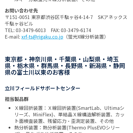
お問い合わせ先
〒151-0051 東京都渋谷区千駄ヶ谷4-14-7 SKアネックス
千駄ヶ谷ビル
TEL: 03-3479-6013 FAX: 03-3479-6174
E-mail:
xrf-ts@rigaku.co.jp
（蛍光X線分析装置）
東京都・神奈川県・千葉県・山梨県・埼玉
県・栃木県・群馬県・長野県・新潟県・静岡
県の富士川以東のお客様
立川フィールドサポートセンター
担当製品群
Ｘ線回折装置：Ｘ線回折装置(SmartLab、Ultimaシ
リーズ、MiniFlex)、単結晶Ｘ線構造解析装置、カッ
ト面検査装置、残留応力・歪測定装置、その他
熱分析装置：熱分析装置(Thermo PlusEVOシリー