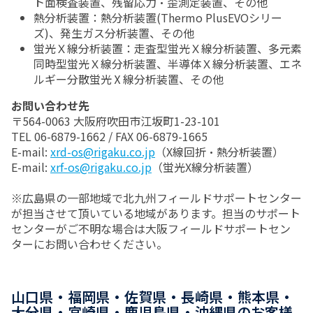
ト面検査装置、残留応力・歪測定装置、その他
熱分析装置：熱分析装置(Thermo PlusEVOシリー
ズ)、発生ガス分析装置、その他
蛍光Ｘ線分析装置：走査型蛍光Ｘ線分析装置、多元素
同時型蛍光Ｘ線分析装置、半導体Ｘ線分析装置、エネ
ルギー分散蛍光Ⅹ線分析装置、その他
お問い合わせ先
〒564-0063 大阪府吹田市江坂町1-23-101
TEL 06-6879-1662 / FAX 06-6879-1665
E-mail:
xrd-os@rigaku.co.jp
（X線回折・熱分析装置）
E-mail:
xrf-os@rigaku.co.jp
（蛍光X線分析装置）
※広島県の一部地域で北九州フィールドサポートセンター
が担当させて頂いている地域があります。担当のサポート
センターがご不明な場合は大阪フィールドサポートセン
ターにお問い合わせください。
山口県・福岡県・佐賀県・長崎県・熊本県・
大分県・宮崎県・鹿児島県・沖縄県のお客様