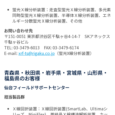
蛍光Ｘ線分析装置：走査型蛍光Ｘ線分析装置、多元素
同時型蛍光Ｘ線分析装置、半導体Ｘ線分析装置、エネ
ルギー分散蛍光Ⅹ線分析装置、その他
お問い合わせ先
〒151-0051 東京都渋谷区千駄ヶ谷4-14-7 SKアネックス
千駄ヶ谷ビル
TEL: 03-3479-6013 FAX: 03-3479-6174
E-mail:
xrf-ts@rigaku.co.jp
（蛍光X線分析装置）
青森県・秋田県・岩手県・宮城県・山形県・
福島県のお客様
仙台フィールドサポートセンター
担当製品群
Ｘ線回折装置：Ｘ線回折装置(SmartLab、Ultimaシ
リーズ、MiniFlex)、単結晶Ｘ線構造解析装置、カッ