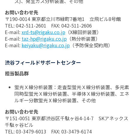
ズ)、発生ガス分析装置、その他
お問い合わせ先
〒190-0014 東京都立川市緑町7番地1 立飛ビル8号館
TEL: 042-511-2601 FAX: 042-511-2606
E-mail:
xrd-ts@rigaku.co.jp
（X線回折装置）
E-mail:
taz-hp@rigaku.co.jp
（熱分析装置）
E-mail:
keiyaku@rigaku.co.jp
（予防保全契約用）
渋谷フィールドサポートセンター
担当製品群
蛍光Ｘ線分析装置：走査型蛍光Ｘ線分析装置、多元素
同時型蛍光Ｘ線分析装置、半導体Ｘ線分析装置、エネ
ルギー分散蛍光Ⅹ線分析装置、その他
お問い合わせ先
〒151-0051 東京都渋谷区千駄ヶ谷4-14-7 SKアネックス
千駄ヶ谷ビル
TEL: 03-3479-6013 FAX: 03-3479-6174