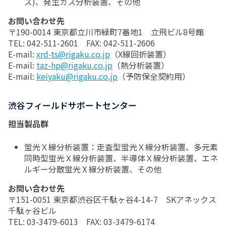
ズ)、発生ガス分析装置、その他
お問い合わせ先
〒190-0014 東京都立川市緑町7番地1 立飛ビル8号館
TEL: 042-511-2601 FAX: 042-511-2606
E-mail:
xrd-ts@rigaku.co.jp
（X線回折装置）
E-mail:
taz-hp@rigaku.co.jp
（熱分析装置）
E-mail:
keiyaku@rigaku.co.jp
（予防保全契約用）
渋谷フィールドサポートセンター
担当製品群
蛍光Ｘ線分析装置：走査型蛍光Ｘ線分析装置、多元素
同時型蛍光Ｘ線分析装置、半導体Ｘ線分析装置、エネ
ルギー分散蛍光Ⅹ線分析装置、その他
お問い合わせ先
〒151-0051 東京都渋谷区千駄ヶ谷4-14-7 SKアネックス
千駄ヶ谷ビル
TEL: 03-3479-6013 FAX: 03-3479-6174