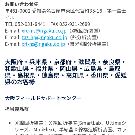
お問い合わせ先
〒461-0002 愛知県名古屋市東区代官町35-16 第一富士
ビル
TEL 052-931-8441 FAX 052-931-2689
E-mail:
xrd-ns@rigaku.co.jp
（X線回折装置）
E-mail:
taz-hp@rigaku.co.jp
（熱分析装置）
E-mail:
xrf-ns@rigaku.co.jp
（蛍光X線分析装置）
大阪府・兵庫県・京都府・滋賀県・奈良県・
和歌山県・福井県・岡山県・広島県・鳥取
県・島根県・徳島県・高知県・香川県・愛媛
県のお客様
大阪フィールドサポートセンター
担当製品群
Ｘ線回折装置：Ｘ線回折装置(SmartLab、Ultimaシ
リーズ、MiniFlex)、単結晶Ｘ線構造解析装置、カッ