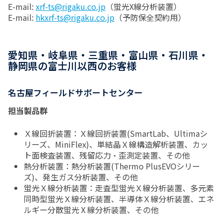
E-mail:
xrf-ts@rigaku.co.jp
（蛍光X線分析装置）
E-mail:
hkxrf-ts@rigaku.co.jp
（予防保全契約用）
愛知県・岐阜県・三重県・富山県・石川県・
静岡県の富士川以西のお客様
名古屋フィールドサポートセンター
担当製品群
Ｘ線回折装置：Ｘ線回折装置(SmartLab、Ultimaシ
リーズ、MiniFlex)、単結晶Ｘ線構造解析装置、カッ
ト面検査装置、残留応力・歪測定装置、その他
熱分析装置：熱分析装置(Thermo PlusEVOシリー
ズ)、発生ガス分析装置、その他
蛍光Ｘ線分析装置：走査型蛍光Ｘ線分析装置、多元素
同時型蛍光Ｘ線分析装置、半導体Ｘ線分析装置、エネ
ルギー分散蛍光Ⅹ線分析装置、その他