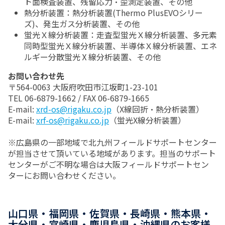
ト面検査装置、残留応力・歪測定装置、その他
熱分析装置：熱分析装置(Thermo PlusEVOシリー
ズ)、発生ガス分析装置、その他
蛍光Ｘ線分析装置：走査型蛍光Ｘ線分析装置、多元素
同時型蛍光Ｘ線分析装置、半導体Ｘ線分析装置、エネ
ルギー分散蛍光Ⅹ線分析装置、その他
お問い合わせ先
〒564-0063 大阪府吹田市江坂町1-23-101
TEL 06-6879-1662 / FAX 06-6879-1665
E-mail:
xrd-os@rigaku.co.jp
（X線回折・熱分析装置）
E-mail:
xrf-os@rigaku.co.jp
（蛍光X線分析装置）
※広島県の一部地域で北九州フィールドサポートセンター
が担当させて頂いている地域があります。担当のサポート
センターがご不明な場合は大阪フィールドサポートセン
ターにお問い合わせください。
山口県・福岡県・佐賀県・長崎県・熊本県・
大分県・宮崎県・鹿児島県・沖縄県のお客様