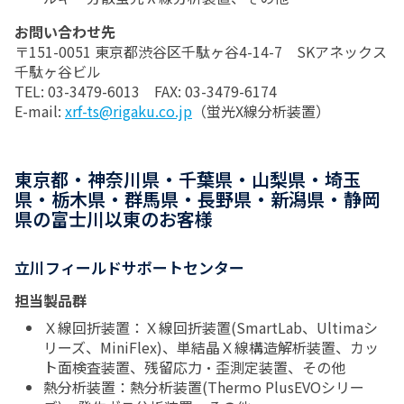
お問い合わせ先
〒151-0051 東京都渋谷区千駄ヶ谷4-14-7 SKアネックス
千駄ヶ谷ビル
TEL: 03-3479-6013 FAX: 03-3479-6174
E-mail:
xrf-ts@rigaku.co.jp
（蛍光X線分析装置）
東京都・神奈川県・千葉県・山梨県・埼玉
県・栃木県・群馬県・長野県・新潟県・静岡
県の富士川以東のお客様
立川フィールドサポートセンター
担当製品群
Ｘ線回折装置：Ｘ線回折装置(SmartLab、Ultimaシ
リーズ、MiniFlex)、単結晶Ｘ線構造解析装置、カッ
ト面検査装置、残留応力・歪測定装置、その他
熱分析装置：熱分析装置(Thermo PlusEVOシリー