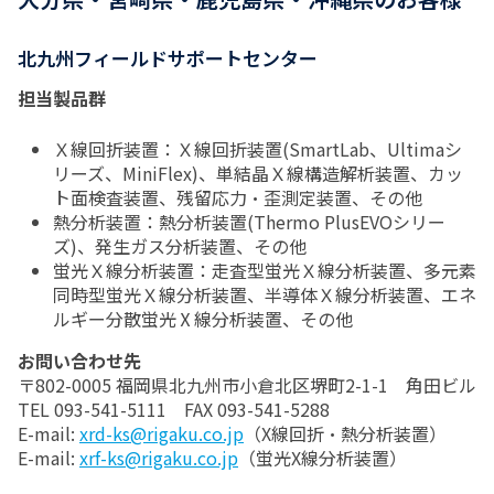
北九州フィールドサポートセンター
担当製品群
Ｘ線回折装置：Ｘ線回折装置(SmartLab、Ultimaシ
リーズ、MiniFlex)、単結晶Ｘ線構造解析装置、カッ
ト面検査装置、残留応力・歪測定装置、その他
熱分析装置：熱分析装置(Thermo PlusEVOシリー
ズ)、発生ガス分析装置、その他
蛍光Ｘ線分析装置：走査型蛍光Ｘ線分析装置、多元素
同時型蛍光Ｘ線分析装置、半導体Ｘ線分析装置、エネ
ルギー分散蛍光Ⅹ線分析装置、その他
お問い合わせ先
〒802-0005 福岡県北九州市小倉北区堺町2-1-1 角田ビル
TEL 093-541-5111 FAX 093-541-5288
E-mail:
xrd-ks@rigaku.co.jp
（X線回折・熱分析装置）
E-mail:
xrf-ks@rigaku.co.jp
（蛍光X線分析装置）