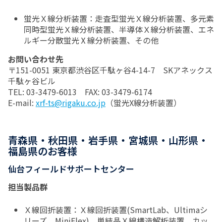
蛍光Ｘ線分析装置：走査型蛍光Ｘ線分析装置、多元素
同時型蛍光Ｘ線分析装置、半導体Ｘ線分析装置、エネ
ルギー分散蛍光Ⅹ線分析装置、その他
お問い合わせ先
〒151-0051 東京都渋谷区千駄ヶ谷4-14-7 SKアネックス
千駄ヶ谷ビル
TEL: 03-3479-6013 FAX: 03-3479-6174
E-mail:
xrf-ts@rigaku.co.jp
（蛍光X線分析装置）
青森県・秋田県・岩手県・宮城県・山形県・
福島県のお客様
仙台フィールドサポートセンター
担当製品群
Ｘ線回折装置：Ｘ線回折装置(SmartLab、Ultimaシ
リーズ、MiniFlex)、単結晶Ｘ線構造解析装置、カッ