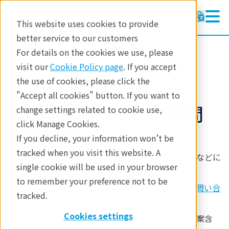
This website uses cookies to provide
better service to our customers
For details on the cookies we use, please
修理・サポート
visit our
Cookie Policy page
. If you accept
the use of cookies, please click the
"Accept all cookies" button. If you want to
修理・サポートへのお問
change settings related to cookie use,
click Manage Cookies.
い合わせ
If you decline, your information won’t be
tracked when you visit this website. A
こちらは、お使いいただいている製品の修理や部品などに
single cookie will be used in your browser
関する
お問い合わせ
フォームになります。
to remember your preference not to be
新規装置のご検討・ご購入に関しては、
営業へのお問い合
tracked.
わせ
からお問い合わせください。
Cookies settings
※本フォームへの営業目的（製品やサービスのご提案含