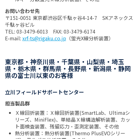
お問い合わせ先
〒151-0051 東京都渋谷区千駄ヶ谷4-14-7 SKアネックス
千駄ヶ谷ビル
TEL: 03-3479-6013 FAX: 03-3479-6174
E-mail:
xrf-ts@rigaku.co.jp
（蛍光X線分析装置）
東京都・神奈川県・千葉県・山梨県・埼玉
県・栃木県・群馬県・長野県・新潟県・静岡
県の富士川以東のお客様
立川フィールドサポートセンター
担当製品群
Ｘ線回折装置：Ｘ線回折装置(SmartLab、Ultimaシ
リーズ、MiniFlex)、単結晶Ｘ線構造解析装置、カッ
ト面検査装置、残留応力・歪測定装置、その他
熱分析装置：熱分析装置(Thermo PlusEVOシリー