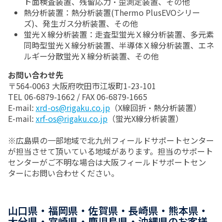
ト面検査装置、残留応力・歪測定装置、その他
熱分析装置：熱分析装置(Thermo PlusEVOシリー
ズ)、発生ガス分析装置、その他
蛍光Ｘ線分析装置：走査型蛍光Ｘ線分析装置、多元素
同時型蛍光Ｘ線分析装置、半導体Ｘ線分析装置、エネ
ルギー分散蛍光Ⅹ線分析装置、その他
お問い合わせ先
〒564-0063 大阪府吹田市江坂町1-23-101
TEL 06-6879-1662 / FAX 06-6879-1665
E-mail:
xrd-os@rigaku.co.jp
（X線回折・熱分析装置）
E-mail:
xrf-os@rigaku.co.jp
（蛍光X線分析装置）
※広島県の一部地域で北九州フィールドサポートセンター
が担当させて頂いている地域があります。担当のサポート
センターがご不明な場合は大阪フィールドサポートセン
ターにお問い合わせください。
山口県・福岡県・佐賀県・長崎県・熊本県・
大分県・宮崎県・鹿児島県・沖縄県のお客様