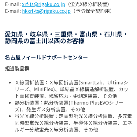
E-mail:
xrf-ts@rigaku.co.jp
（蛍光X線分析装置）
E-mail:
hkxrf-ts@rigaku.co.jp
（予防保全契約用）
愛知県・岐阜県・三重県・富山県・石川県・
静岡県の富士川以西のお客様
名古屋フィールドサポートセンター
担当製品群
Ｘ線回折装置：Ｘ線回折装置(SmartLab、Ultimaシ
リーズ、MiniFlex)、単結晶Ｘ線構造解析装置、カッ
ト面検査装置、残留応力・歪測定装置、その他
熱分析装置：熱分析装置(Thermo PlusEVOシリー
ズ)、発生ガス分析装置、その他
蛍光Ｘ線分析装置：走査型蛍光Ｘ線分析装置、多元素
同時型蛍光Ｘ線分析装置、半導体Ｘ線分析装置、エネ
ルギー分散蛍光Ⅹ線分析装置、その他