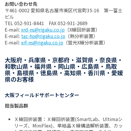
お問い合わせ先
〒461-0002 愛知県名古屋市東区代官町35-16 第一富士
ビル
TEL 052-931-8441 FAX 052-931-2689
E-mail:
xrd-ns@rigaku.co.jp
（X線回折装置）
E-mail:
taz-hp@rigaku.co.jp
（熱分析装置）
E-mail:
xrf-ns@rigaku.co.jp
（蛍光X線分析装置）
大阪府・兵庫県・京都府・滋賀県・奈良県・
和歌山県・福井県・岡山県・広島県・鳥取
県・島根県・徳島県・高知県・香川県・愛媛
県のお客様
大阪フィールドサポートセンター
担当製品群
Ｘ線回折装置：Ｘ線回折装置(SmartLab、Ultimaシ
リーズ、MiniFlex)、単結晶Ｘ線構造解析装置、カッ