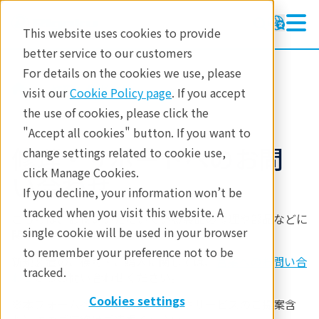
This website uses cookies to provide
better service to our customers
For details on the cookies we use, please
修理・サポート
visit our
Cookie Policy page
. If you accept
the use of cookies, please click the
"Accept all cookies" button. If you want to
修理・サポートへのお問
change settings related to cookie use,
click Manage Cookies.
い合わせ
If you decline, your information won’t be
tracked when you visit this website. A
こちらは、お使いいただいている製品の修理や部品などに
single cookie will be used in your browser
関する
お問い合わせ
フォームになります。
to remember your preference not to be
新規装置のご検討・ご購入に関しては、
営業へのお問い合
tracked.
わせ
からお問い合わせください。
Cookies settings
※本フォームへの営業目的（製品やサービスのご提案含