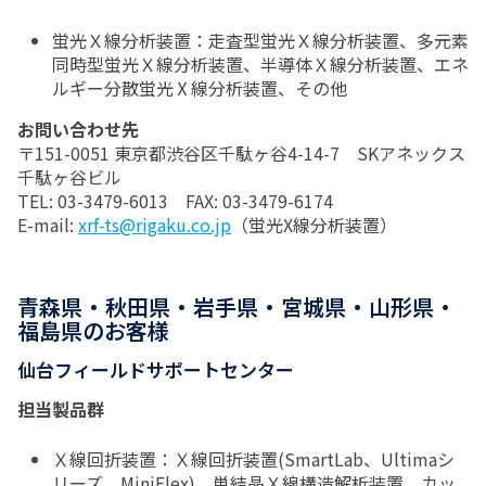
蛍光Ｘ線分析装置：走査型蛍光Ｘ線分析装置、多元素
同時型蛍光Ｘ線分析装置、半導体Ｘ線分析装置、エネ
ルギー分散蛍光Ⅹ線分析装置、その他
お問い合わせ先
〒151-0051 東京都渋谷区千駄ヶ谷4-14-7 SKアネックス
千駄ヶ谷ビル
TEL: 03-3479-6013 FAX: 03-3479-6174
E-mail:
xrf-ts@rigaku.co.jp
（蛍光X線分析装置）
青森県・秋田県・岩手県・宮城県・山形県・
福島県のお客様
仙台フィールドサポートセンター
担当製品群
Ｘ線回折装置：Ｘ線回折装置(SmartLab、Ultimaシ
リーズ、MiniFlex)、単結晶Ｘ線構造解析装置、カッ