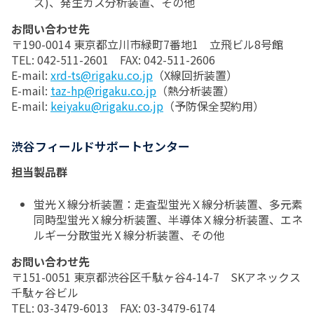
ズ)、発生ガス分析装置、その他
お問い合わせ先
〒190-0014 東京都立川市緑町7番地1 立飛ビル8号館
TEL: 042-511-2601 FAX: 042-511-2606
E-mail:
xrd-ts@rigaku.co.jp
（X線回折装置）
E-mail:
taz-hp@rigaku.co.jp
（熱分析装置）
E-mail:
keiyaku@rigaku.co.jp
（予防保全契約用）
渋谷フィールドサポートセンター
担当製品群
蛍光Ｘ線分析装置：走査型蛍光Ｘ線分析装置、多元素
同時型蛍光Ｘ線分析装置、半導体Ｘ線分析装置、エネ
ルギー分散蛍光Ⅹ線分析装置、その他
お問い合わせ先
〒151-0051 東京都渋谷区千駄ヶ谷4-14-7 SKアネックス
千駄ヶ谷ビル
TEL: 03-3479-6013 FAX: 03-3479-6174