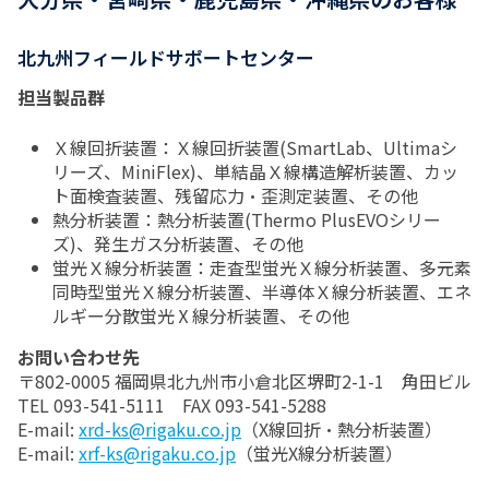
北九州フィールドサポートセンター
担当製品群
Ｘ線回折装置：Ｘ線回折装置(SmartLab、Ultimaシ
リーズ、MiniFlex)、単結晶Ｘ線構造解析装置、カッ
ト面検査装置、残留応力・歪測定装置、その他
熱分析装置：熱分析装置(Thermo PlusEVOシリー
ズ)、発生ガス分析装置、その他
蛍光Ｘ線分析装置：走査型蛍光Ｘ線分析装置、多元素
同時型蛍光Ｘ線分析装置、半導体Ｘ線分析装置、エネ
ルギー分散蛍光Ⅹ線分析装置、その他
お問い合わせ先
〒802-0005 福岡県北九州市小倉北区堺町2-1-1 角田ビル
TEL 093-541-5111 FAX 093-541-5288
E-mail:
xrd-ks@rigaku.co.jp
（X線回折・熱分析装置）
E-mail:
xrf-ks@rigaku.co.jp
（蛍光X線分析装置）