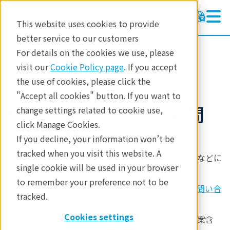
This website uses cookies to provide
better service to our customers
For details on the cookies we use, please
修理・サポート
visit our
Cookie Policy page
. If you accept
the use of cookies, please click the
"Accept all cookies" button. If you want to
修理・サポートへのお問
change settings related to cookie use,
click Manage Cookies.
い合わせ
If you decline, your information won’t be
tracked when you visit this website. A
こちらは、お使いいただいている製品の修理や部品などに
single cookie will be used in your browser
関する
お問い合わせ
フォームになります。
to remember your preference not to be
新規装置のご検討・ご購入に関しては、
営業へのお問い合
tracked.
わせ
からお問い合わせください。
Cookies settings
※本フォームへの営業目的（製品やサービスのご提案含