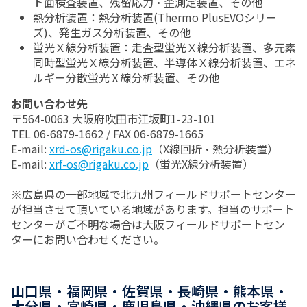
ト面検査装置、残留応力・歪測定装置、その他
熱分析装置：熱分析装置(Thermo PlusEVOシリー
ズ)、発生ガス分析装置、その他
蛍光Ｘ線分析装置：走査型蛍光Ｘ線分析装置、多元素
同時型蛍光Ｘ線分析装置、半導体Ｘ線分析装置、エネ
ルギー分散蛍光Ⅹ線分析装置、その他
お問い合わせ先
〒564-0063 大阪府吹田市江坂町1-23-101
TEL 06-6879-1662 / FAX 06-6879-1665
E-mail:
xrd-os@rigaku.co.jp
（X線回折・熱分析装置）
E-mail:
xrf-os@rigaku.co.jp
（蛍光X線分析装置）
※広島県の一部地域で北九州フィールドサポートセンター
が担当させて頂いている地域があります。担当のサポート
センターがご不明な場合は大阪フィールドサポートセン
ターにお問い合わせください。
山口県・福岡県・佐賀県・長崎県・熊本県・
大分県・宮崎県・鹿児島県・沖縄県のお客様