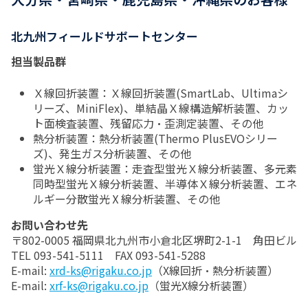
北九州フィールドサポートセンター
担当製品群
Ｘ線回折装置：Ｘ線回折装置(SmartLab、Ultimaシ
リーズ、MiniFlex)、単結晶Ｘ線構造解析装置、カッ
ト面検査装置、残留応力・歪測定装置、その他
熱分析装置：熱分析装置(Thermo PlusEVOシリー
ズ)、発生ガス分析装置、その他
蛍光Ｘ線分析装置：走査型蛍光Ｘ線分析装置、多元素
同時型蛍光Ｘ線分析装置、半導体Ｘ線分析装置、エネ
ルギー分散蛍光Ⅹ線分析装置、その他
お問い合わせ先
〒802-0005 福岡県北九州市小倉北区堺町2-1-1 角田ビル
TEL 093-541-5111 FAX 093-541-5288
E-mail:
xrd-ks@rigaku.co.jp
（X線回折・熱分析装置）
E-mail:
xrf-ks@rigaku.co.jp
（蛍光X線分析装置）