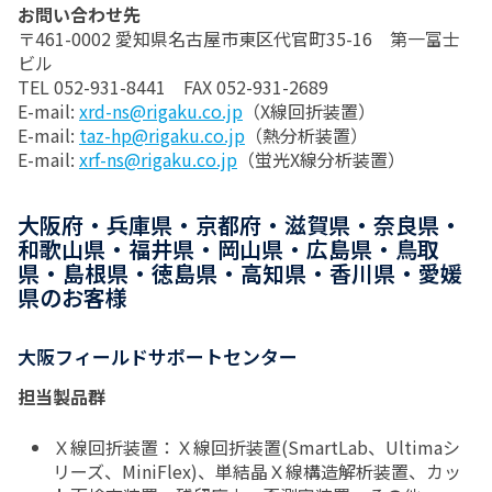
お問い合わせ先
〒461-0002 愛知県名古屋市東区代官町35-16 第一富士
ビル
TEL 052-931-8441 FAX 052-931-2689
E-mail:
xrd-ns@rigaku.co.jp
（X線回折装置）
E-mail:
taz-hp@rigaku.co.jp
（熱分析装置）
E-mail:
xrf-ns@rigaku.co.jp
（蛍光X線分析装置）
大阪府・兵庫県・京都府・滋賀県・奈良県・
和歌山県・福井県・岡山県・広島県・鳥取
県・島根県・徳島県・高知県・香川県・愛媛
県のお客様
大阪フィールドサポートセンター
担当製品群
Ｘ線回折装置：Ｘ線回折装置(SmartLab、Ultimaシ
リーズ、MiniFlex)、単結晶Ｘ線構造解析装置、カッ