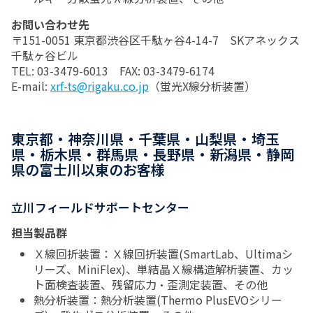
お問い合わせ先
〒151-0051 東京都渋谷区千駄ヶ谷4-14-7 SKアネックス
千駄ヶ谷ビル
TEL: 03-3479-6013 FAX: 03-3479-6174
E-mail:
xrf-ts@rigaku.co.jp
（蛍光X線分析装置）
東京都・神奈川県・千葉県・山梨県・埼玉
県・栃木県・群馬県・長野県・新潟県・静岡
県の富士川以東のお客様
立川フィールドサポートセンター
担当製品群
Ｘ線回折装置：Ｘ線回折装置(SmartLab、Ultimaシ
リーズ、MiniFlex)、単結晶Ｘ線構造解析装置、カッ
ト面検査装置、残留応力・歪測定装置、その他
熱分析装置：熱分析装置(Thermo PlusEVOシリー