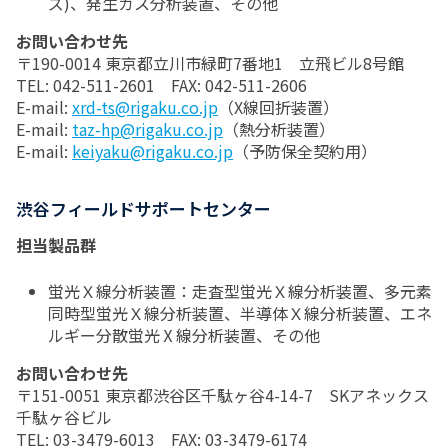
ズ)、発生ガス分析装置、その他
お問い合わせ先
〒190-0014 東京都立川市緑町7番地1 立飛ビル8号館
TEL: 042-511-2601 FAX: 042-511-2606
E-mail:
xrd-ts@rigaku.co.jp
（X線回折装置）
E-mail:
taz-hp@rigaku.co.jp
（熱分析装置）
E-mail:
keiyaku@rigaku.co.jp
（予防保全契約用）
渋谷フィールドサポートセンター
担当製品群
蛍光Ｘ線分析装置：走査型蛍光Ｘ線分析装置、多元素
同時型蛍光Ｘ線分析装置、半導体Ｘ線分析装置、エネ
ルギー分散蛍光Ⅹ線分析装置、その他
お問い合わせ先
〒151-0051 東京都渋谷区千駄ヶ谷4-14-7 SKアネックス
千駄ヶ谷ビル
TEL: 03-3479-6013 FAX: 03-3479-6174