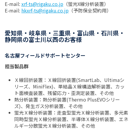
E-mail:
xrf-ts@rigaku.co.jp
（蛍光X線分析装置）
E-mail:
hkxrf-ts@rigaku.co.jp
（予防保全契約用）
愛知県・岐阜県・三重県・富山県・石川県・
静岡県の富士川以西のお客様
名古屋フィールドサポートセンター
担当製品群
Ｘ線回折装置：Ｘ線回折装置(SmartLab、Ultimaシ
リーズ、MiniFlex)、単結晶Ｘ線構造解析装置、カッ
ト面検査装置、残留応力・歪測定装置、その他
熱分析装置：熱分析装置(Thermo PlusEVOシリー
ズ)、発生ガス分析装置、その他
蛍光Ｘ線分析装置：走査型蛍光Ｘ線分析装置、多元素
同時型蛍光Ｘ線分析装置、半導体Ｘ線分析装置、エネ
ルギー分散蛍光Ⅹ線分析装置、その他