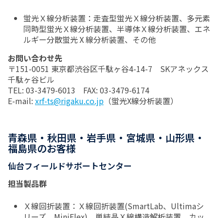
蛍光Ｘ線分析装置：走査型蛍光Ｘ線分析装置、多元素
同時型蛍光Ｘ線分析装置、半導体Ｘ線分析装置、エネ
ルギー分散蛍光Ⅹ線分析装置、その他
お問い合わせ先
〒151-0051 東京都渋谷区千駄ヶ谷4-14-7 SKアネックス
千駄ヶ谷ビル
TEL: 03-3479-6013 FAX: 03-3479-6174
E-mail:
xrf-ts@rigaku.co.jp
（蛍光X線分析装置）
青森県・秋田県・岩手県・宮城県・山形県・
福島県のお客様
仙台フィールドサポートセンター
担当製品群
Ｘ線回折装置：Ｘ線回折装置(SmartLab、Ultimaシ
リーズ、MiniFlex)、単結晶Ｘ線構造解析装置、カッ