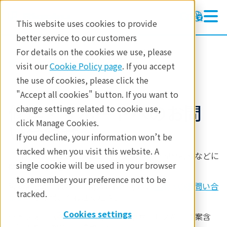
This website uses cookies to provide
better service to our customers
For details on the cookies we use, please
修理・サポート
visit our
Cookie Policy page
. If you accept
the use of cookies, please click the
"Accept all cookies" button. If you want to
修理・サポートへのお問
change settings related to cookie use,
click Manage Cookies.
い合わせ
If you decline, your information won’t be
tracked when you visit this website. A
こちらは、お使いいただいている製品の修理や部品などに
single cookie will be used in your browser
関する
お問い合わせ
フォームになります。
to remember your preference not to be
新規装置のご検討・ご購入に関しては、
営業へのお問い合
tracked.
わせ
からお問い合わせください。
Cookies settings
※本フォームへの営業目的（製品やサービスのご提案含