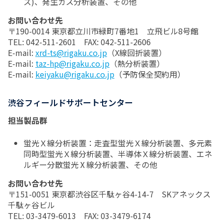
ズ)、発生ガス分析装置、その他
お問い合わせ先
〒190-0014 東京都立川市緑町7番地1 立飛ビル8号館
TEL: 042-511-2601 FAX: 042-511-2606
E-mail:
xrd-ts@rigaku.co.jp
（X線回折装置）
E-mail:
taz-hp@rigaku.co.jp
（熱分析装置）
E-mail:
keiyaku@rigaku.co.jp
（予防保全契約用）
渋谷フィールドサポートセンター
担当製品群
蛍光Ｘ線分析装置：走査型蛍光Ｘ線分析装置、多元素
同時型蛍光Ｘ線分析装置、半導体Ｘ線分析装置、エネ
ルギー分散蛍光Ⅹ線分析装置、その他
お問い合わせ先
〒151-0051 東京都渋谷区千駄ヶ谷4-14-7 SKアネックス
千駄ヶ谷ビル
TEL: 03-3479-6013 FAX: 03-3479-6174