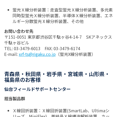
蛍光Ｘ線分析装置：走査型蛍光Ｘ線分析装置、多元素
同時型蛍光Ｘ線分析装置、半導体Ｘ線分析装置、エネ
ルギー分散蛍光Ⅹ線分析装置、その他
お問い合わせ先
〒151-0051 東京都渋谷区千駄ヶ谷4-14-7 SKアネックス
千駄ヶ谷ビル
TEL: 03-3479-6013 FAX: 03-3479-6174
E-mail:
xrf-ts@rigaku.co.jp
（蛍光X線分析装置）
青森県・秋田県・岩手県・宮城県・山形県・
福島県のお客様
仙台フィールドサポートセンター
担当製品群
Ｘ線回折装置：Ｘ線回折装置(SmartLab、Ultimaシ
リーズ、MiniFlex)、単結晶Ｘ線構造解析装置、カッ