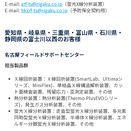
E-mail:
xrf-ts@rigaku.co.jp
（蛍光X線分析装置）
E-mail:
hkxrf-ts@rigaku.co.jp
（予防保全契約用）
愛知県・岐阜県・三重県・富山県・石川県・
静岡県の富士川以西のお客様
名古屋フィールドサポートセンター
担当製品群
Ｘ線回折装置：Ｘ線回折装置(SmartLab、Ultimaシ
リーズ、MiniFlex)、単結晶Ｘ線構造解析装置、カッ
ト面検査装置、残留応力・歪測定装置、その他
熱分析装置：熱分析装置(Thermo PlusEVOシリー
ズ)、発生ガス分析装置、その他
蛍光Ｘ線分析装置：走査型蛍光Ｘ線分析装置、多元素
同時型蛍光Ｘ線分析装置、半導体Ｘ線分析装置、エネ
ルギー分散蛍光Ⅹ線分析装置、その他