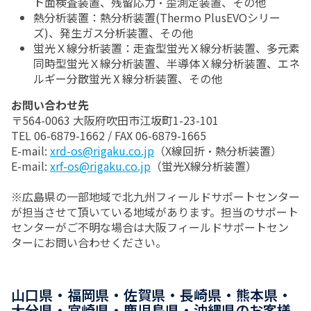
ト面検査装置、残留応力・歪測定装置、その他
熱分析装置：熱分析装置(Thermo PlusEVOシリー
ズ)、発生ガス分析装置、その他
蛍光Ｘ線分析装置：走査型蛍光Ｘ線分析装置、多元素
同時型蛍光Ｘ線分析装置、半導体Ｘ線分析装置、エネ
ルギー分散蛍光Ⅹ線分析装置、その他
お問い合わせ先
〒564-0063 大阪府吹田市江坂町1-23-101
TEL 06-6879-1662 / FAX 06-6879-1665
E-mail:
xrd-os@rigaku.co.jp
（X線回折・熱分析装置）
E-mail:
xrf-os@rigaku.co.jp
（蛍光X線分析装置）
※広島県の一部地域で北九州フィールドサポートセンター
が担当させて頂いている地域があります。担当のサポート
センターがご不明な場合は大阪フィールドサポートセン
ターにお問い合わせください。
山口県・福岡県・佐賀県・長崎県・熊本県・
大分県・宮崎県・鹿児島県・沖縄県のお客様