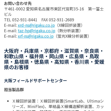
お問い合わせ先
〒461-0002 愛知県名古屋市東区代官町35-16 第一富士
ビル
TEL 052-931-8441 FAX 052-931-2689
E-mail:
xrd-ns@rigaku.co.jp
（X線回折装置）
E-mail:
taz-hp@rigaku.co.jp
（熱分析装置）
E-mail:
xrf-ns@rigaku.co.jp
（蛍光X線分析装置）
大阪府・兵庫県・京都府・滋賀県・奈良県・
和歌山県・福井県・岡山県・広島県・鳥取
県・島根県・徳島県・高知県・香川県・愛媛
県のお客様
大阪フィールドサポートセンター
担当製品群
Ｘ線回折装置：Ｘ線回折装置(SmartLab、Ultimaシ
リーズ、MiniFlex)、単結晶Ｘ線構造解析装置、カッ