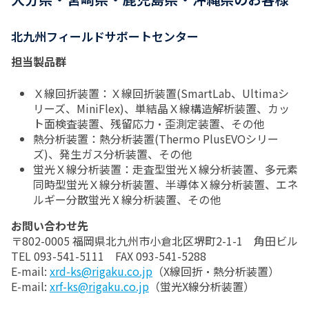
北九州フィールドサポートセンター
担当製品群
Ｘ線回折装置：Ｘ線回折装置(SmartLab、Ultimaシ
リーズ、MiniFlex)、単結晶Ｘ線構造解析装置、カッ
ト面検査装置、残留応力・歪測定装置、その他
熱分析装置：熱分析装置(Thermo PlusEVOシリー
ズ)、発生ガス分析装置、その他
蛍光Ｘ線分析装置：走査型蛍光Ｘ線分析装置、多元素
同時型蛍光Ｘ線分析装置、半導体Ｘ線分析装置、エネ
ルギー分散蛍光Ⅹ線分析装置、その他
お問い合わせ先
〒802-0005 福岡県北九州市小倉北区堺町2-1-1 角田ビル
TEL 093-541-5111 FAX 093-541-5288
E-mail:
xrd-ks@rigaku.co.jp
（X線回折・熱分析装置）
E-mail:
xrf-ks@rigaku.co.jp
（蛍光X線分析装置）