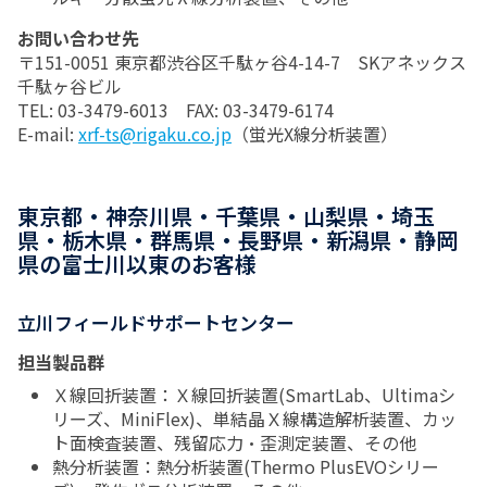
お問い合わせ先
〒151-0051 東京都渋谷区千駄ヶ谷4-14-7 SKアネックス
千駄ヶ谷ビル
TEL: 03-3479-6013 FAX: 03-3479-6174
E-mail:
xrf-ts@rigaku.co.jp
（蛍光X線分析装置）
東京都・神奈川県・千葉県・山梨県・埼玉
県・栃木県・群馬県・長野県・新潟県・静岡
県の富士川以東のお客様
立川フィールドサポートセンター
担当製品群
Ｘ線回折装置：Ｘ線回折装置(SmartLab、Ultimaシ
リーズ、MiniFlex)、単結晶Ｘ線構造解析装置、カッ
ト面検査装置、残留応力・歪測定装置、その他
熱分析装置：熱分析装置(Thermo PlusEVOシリー