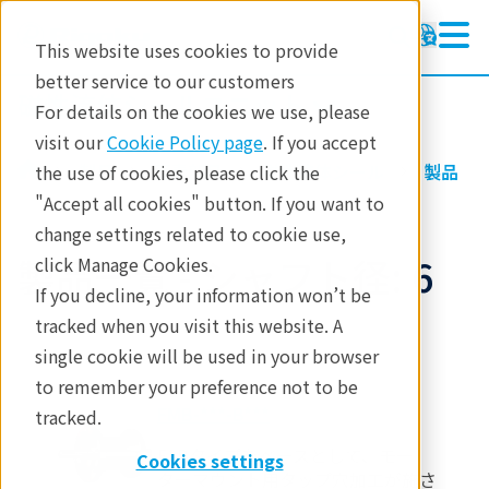
This website uses cookies to provide
better service to our customers
磁性流体シールユニット
磁性流体シールユニット
For details on the cookies we use, please
製品情報
visit our
Cookie Policy page
. If you accept
製品
要素部品
磁性流体シール
製品
the use of cookies, please click the
テクノロジー
"Accept all cookies" button. If you want to
change settings related to cookie use,
アプリケーション
製品一覧 - シャフト径: 6
click Manage Cookies.
お問合せ
If you decline, your information won’t be
tracked when you visit this website. A
single cookie will be used in your browser
to remember your preference not to be
FMB-***-B***
tracked.
F1Bタイプをベースとして、モー
Cookies settings
ターマウント用タップ穴加工が施さ