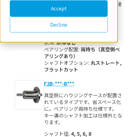
れております。モーターが手軽に接
Accept
続できます。 キー溝のシャフト加
工は仕様外となります。
Decline
シャフト径:
4, 5, 6, 8
シャフト形状:
ソリッドシャフト
水冷:
水冷なし
ベアリング配置:
両持ち（真空側ベ
アリングあり）
シャフトオプション:
丸ストレート,
フラットカット
F2B-***-B***
真空側にハウジングケースが配置さ
れているタイプです。省スペース化
に。ベアリング両持ち仕様です。
キー溝のシャフト加工は仕様外とな
ります。
シャフト径:
4, 5, 6, 8