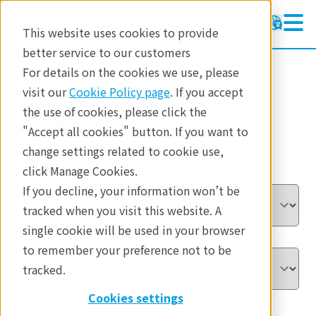
This website uses cookies to provide
better service to our customers
製品
For details on the cookies we use, please
visit our
Cookie Policy page
. If you accept
the use of cookies, please click the
質問する
"Accept all cookies" button. If you want to
change settings related to cookie use,
click Manage Cookies.
装置分類
*
If you decline, your information won’t be
tracked when you visit this website. A
single cookie will be used in your browser
DSC products
*
to remember your preference not to be
tracked.
Cookies settings
姓
*