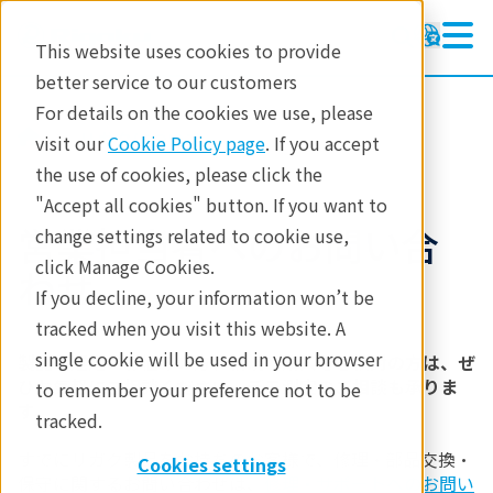
This website uses cookies to provide
better service to our customers
For details on the cookies we use, please
リガクについて
visit our
Cookie Policy page
. If you accept
the use of cookies, please click the
"Accept all cookies" button. If you want to
営業担当者へのお問い合
change settings related to cookie use,
click Manage Cookies.
わせ
If you decline, your information won’t be
tracked when you visit this website. A
single cookie will be used in your browser
製品の選定にお悩みの方、新規ご購入をご検討の方は、ぜ
ひお気軽にご相談ください。デモ測定のご相談も承りま
to remember your preference not to be
す。
tracked.
すでにリガク製品をお持ちのお客様で、修理・部品交換・
Cookies settings
保守に関するお問い合わせは、
修理・サポートへのお問い